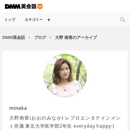
Expand
トップ
カテゴリー
child
menu
DMM英会話
ブログ
大野 南香のアーカイブ
►
►
minaka
大野南香(おおのみなか) レプロエンタテインメン
ト所属 東京大学医学部2年生 everyday happy:)