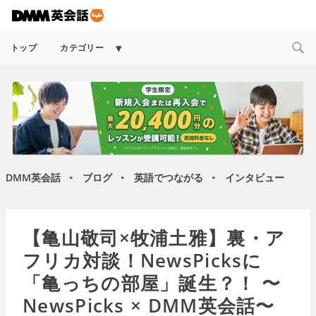
Expand
トップ
カテゴリー
child
menu
DMM英会話
ブログ
英語でつながる
インタビュー
►
►
►
【亀山敬司×牧浦土雅】裏・ア
フリカ対談！NewsPicksに
「亀っちの部屋」誕生？！ 〜
NewsPicks × DMM英会話〜