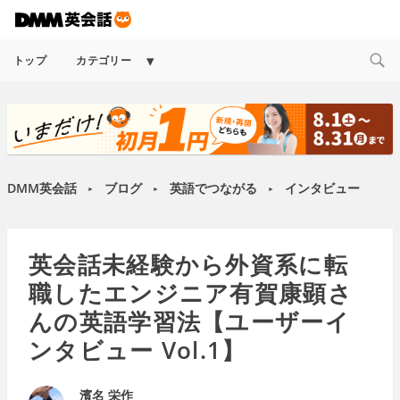
Expand
トップ
カテゴリー
child
menu
DMM英会話
ブログ
英語でつながる
インタビュー
►
►
►
英会話未経験から外資系に転
職したエンジニア有賀康顕さ
んの英語学習法【ユーザーイ
ンタビュー Vol.1】
濱名 栄作