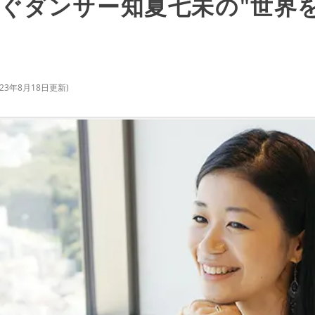
ぐダンサー知夏七未の"世界
023年8月18日
更新)