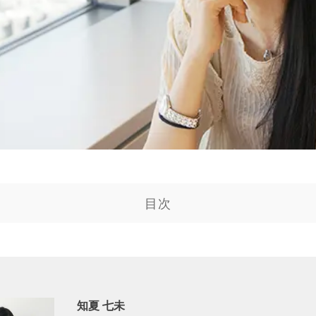
目次
知夏 七未