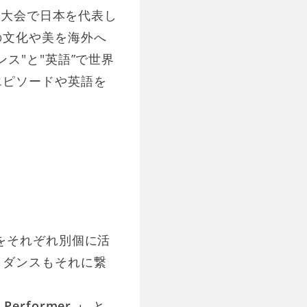
界大会で日本を代表し
の文化や美を海外へ
ス"と"英語”で世界
エピソードや英語を
をそれぞれ別個に活
もダンスもそれに繋
al Performer 」
と