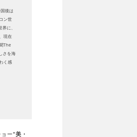
帰国後は
コン世
世界に、
、現在
The
美しさを海
わく感
ショー
"美・