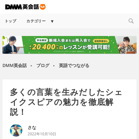
Expand
トップ
カテゴリー
child
menu
DMM英会話
ブログ
英語でつながる
►
►
多くの言葉を生みだしたシェ
イクスピアの魅力を徹底解
説！
さな
2022年10月10日