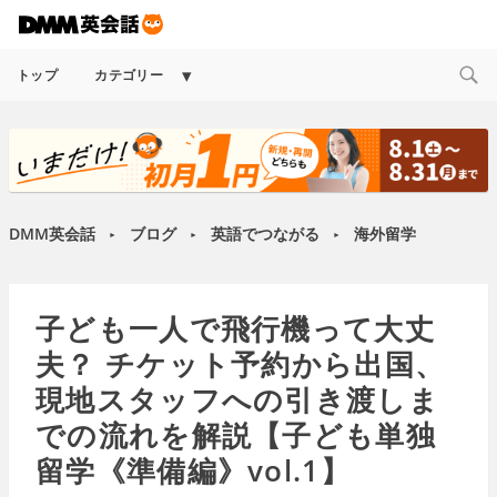
Expand
トップ
カテゴリー
child
menu
DMM英会話
ブログ
英語でつながる
海外留学
►
►
►
子ども一人で飛行機って大丈
夫？ チケット予約から出国、
現地スタッフへの引き渡しま
での流れを解説【子ども単独
留学《準備編》vol.1】