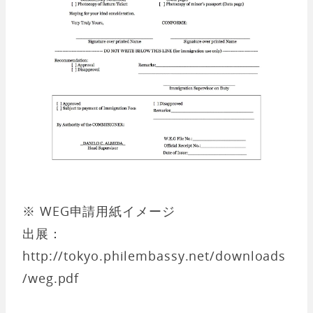
※ WEG申請用紙イメージ
出展：
http://tokyo.philembassy.net/downloads
/weg.pdf