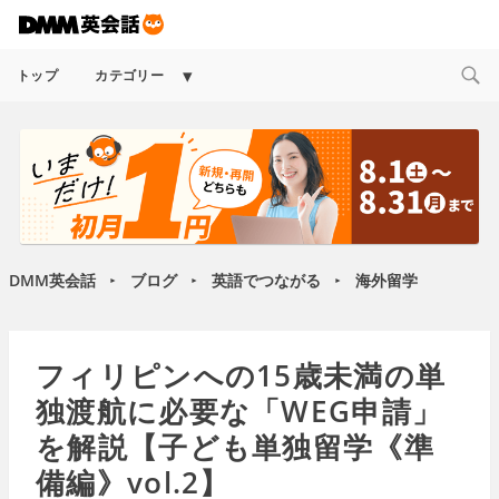
Expand
トップ
カテゴリー
child
menu
DMM英会話
ブログ
英語でつながる
海外留学
►
►
►
フィリピンへの15歳未満の単
独渡航に必要な「WEG申請」
を解説【子ども単独留学《準
備編》vol.2】