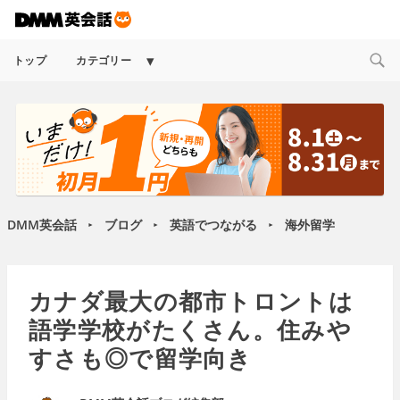
Expand
トップ
カテゴリー
child
menu
DMM英会話
ブログ
英語でつながる
海外留学
►
►
►
カナダ最大の都市トロントは
語学学校がたくさん。住みや
すさも◎で留学向き