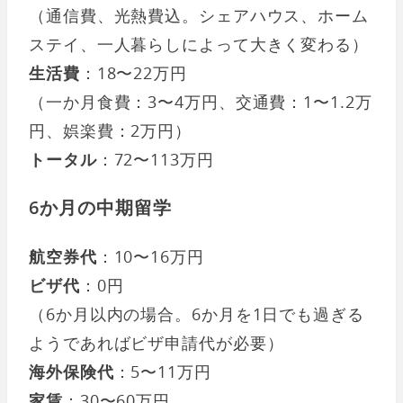
（通信費、光熱費込。シェアハウス、ホーム
ステイ、一人暮らしによって大きく変わる）
生活費
：18〜22万円
（一か月食費：3〜4万円、交通費：1〜1.2万
円、娯楽費：2万円）
トータル
：72〜113万円
6か月の中期留学
航空券代
：10〜16万円
ビザ代
：0円
（6か月以内の場合。6か月を1日でも過ぎる
ようであればビザ申請代が必要）
海外保険代
：5〜11万円
家賃
：30〜60万円