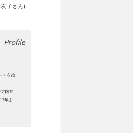
亜友子さんに
レエを始
ジア国立
13年よ