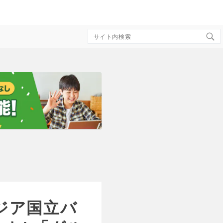
Search
for:
ジア国立バ