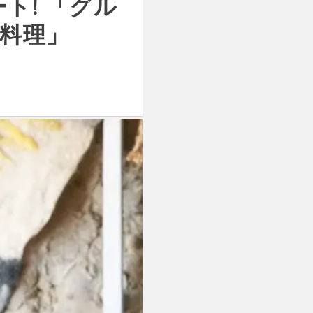
ト! 「グル
料理」