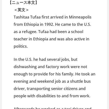
【ニュース本文】
＜英文＞
Tashitaa Tufaa first arrived in Minneapolis
from Ethiopia in 1992. He came to the U.S.
as a refugee. Tufaa had been a school
teacher in Ethiopia and was also active in
politics.
In the U.S. he had several jobs, but
dishwashing and factory work were not
enough to provide for his family. He took an
evening and weekend job as a shuttle bus
driver, transporting senior citizens and
people with disabilities to and from work.
Afterwards he worked as a taxi driver and