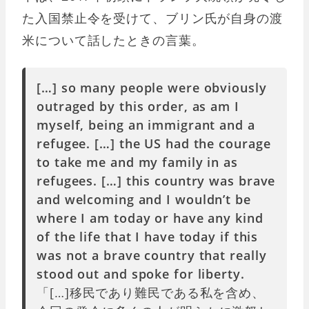
た入国禁止令を受けて、ブリン氏が自身の渡
米について話したときの言葉。
[…] so many people were obviously
outraged by this order, as am I
myself, being an immigrant and a
refugee. […] the US had the courage
to take me and my family in as
refugees. […] this country was brave
and welcoming and I wouldn’t be
where I am today or have any kind
of the life that I have today if this
was not a brave country that really
stood out and spoke for liberty.
「[…]移民であり難民である私を含め、