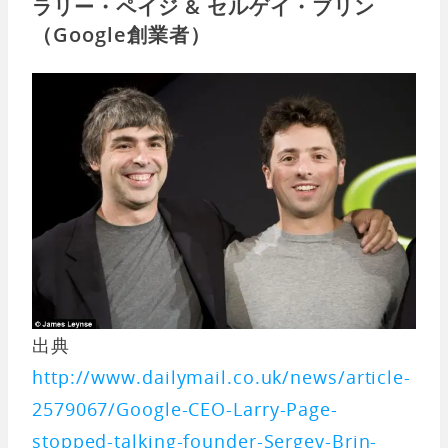
ラリー・ペイジ & セルゲイ・ブリン
（Google創業者）
出典
http://www.dailymail.co.uk/news/article-
2579067/Google-CEO-Larry-Page-
stopped-talking-founder-Sergey-Brin-