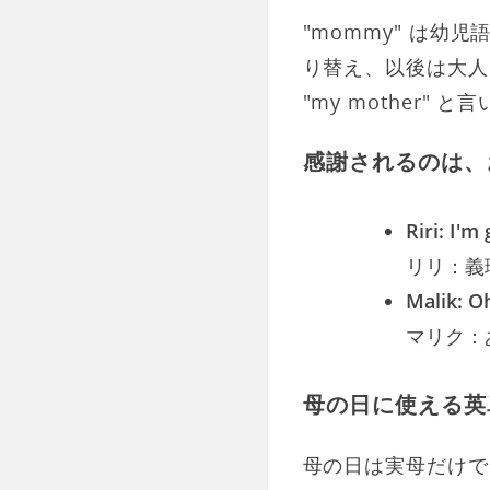
"mommy" は幼
り替え、以後は大人
"my mother" と
感謝されるのは、
Riri: I'
リリ：義
Malik: Oh
マリク：
母の日に使える英
母の日は実母だけでなく