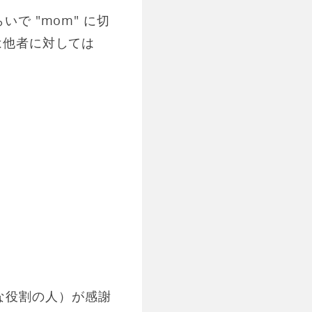
で "mom" に切
は他者に対しては
ような役割の人）が感謝