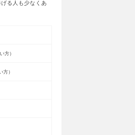
捧げる人も少なくあ
言い方）
言い方）