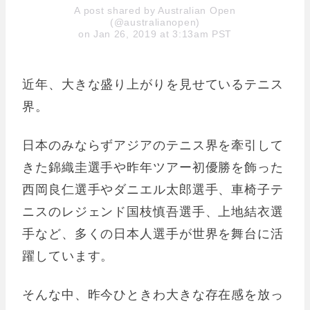
A post shared by Australian Open
(@australianopen)
on Jan 26, 2019 at 3:13am PST
近年、大きな盛り上がりを見せているテニス
界。
日本のみならずアジアのテニス界を牽引して
きた錦織圭選手や昨年ツアー初優勝を飾った
西岡良仁選手やダニエル太郎選手、車椅子テ
ニスのレジェンド国枝慎吾選手、上地結衣選
手など、多くの日本人選手が世界を舞台に活
躍しています。
そんな中、昨今ひときわ大きな存在感を放っ