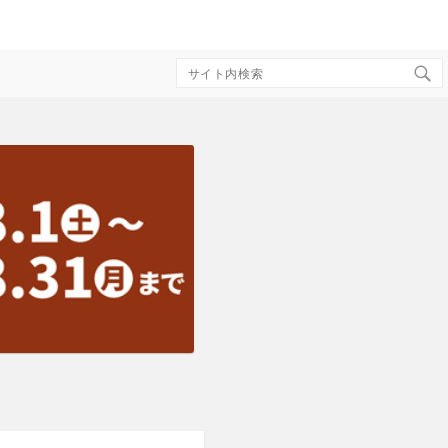
Search
for: