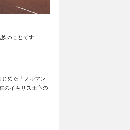
親族
のことです！
はじめた「ノルマン
在のイギリス王室の