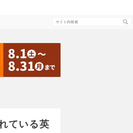
Search
for:
れている英