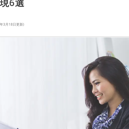
現6選
2年3月18日
更新)