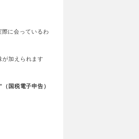
実際に会っているわ
味が加えられます
tax"（国税電子申告）