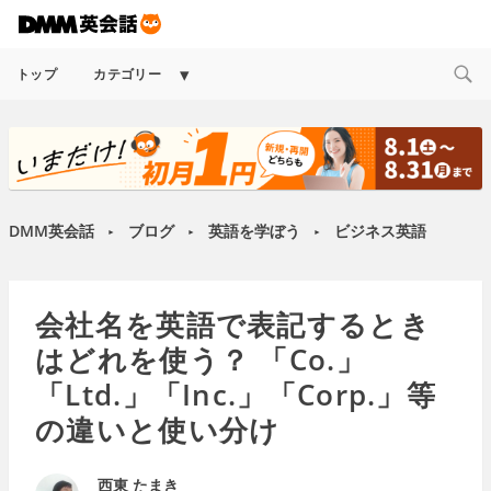
Expand
トップ
カテゴリー
child
menu
DMM英会話
ブログ
英語を学ぼう
ビジネス英語
►
►
►
会社名を英語で表記するとき
はどれを使う？ 「Co.」
「Ltd.」「Inc.」「Corp.」等
の違いと使い分け
西東 たまき