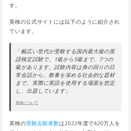
す。
英検の公式サイトには以下のように紹介され
ています。
「
幅広い世代が受験する国内最大級の英
語検定試験で、1級から5級まで、7つの
級があります。試験内容は身の回りの日
常会話から、教養を深める社会的な題材
まで、実際に英語を使用する場面を想定
し、出題しています
」
英検について
英検の
受験志願者数
は2022年度で420万人を