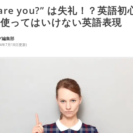
d are you?” は失礼！？英
使ってはいけない英語表現
グ編集部
24年7月18日
更新)