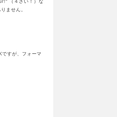
our!" （４さい！）な
ありません。
はOKですが、フォーマ