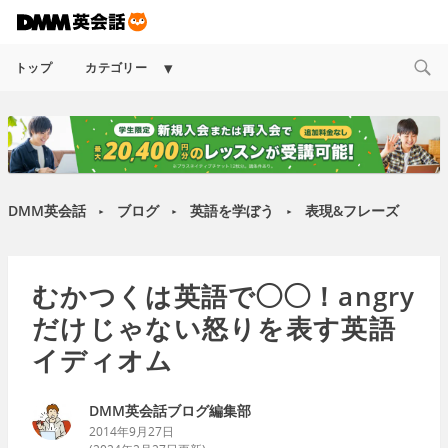
Expand
トップ
カテゴリー
child
menu
DMM英会話
ブログ
英語を学ぼう
表現&フレーズ
►
►
►
むかつくは英語で◯◯！angry
だけじゃない怒りを表す英語
イディオム
DMM英会話ブログ編集部
2014年9月27日