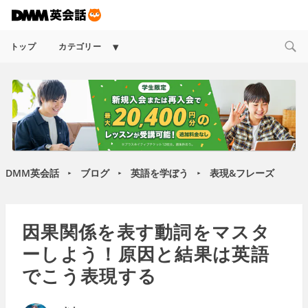
Expand
トップ
カテゴリー
child
menu
DMM英会話
ブログ
英語を学ぼう
表現&フレーズ
►
►
►
因果関係を表す動詞をマスタ
ーしよう！原因と結果は英語
でこう表現する