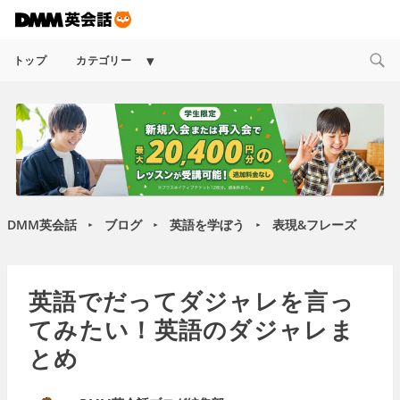
Expand
トップ
カテゴリー
child
menu
DMM英会話
ブログ
英語を学ぼう
表現&フレーズ
►
►
►
英語でだってダジャレを言っ
てみたい！英語のダジャレま
とめ