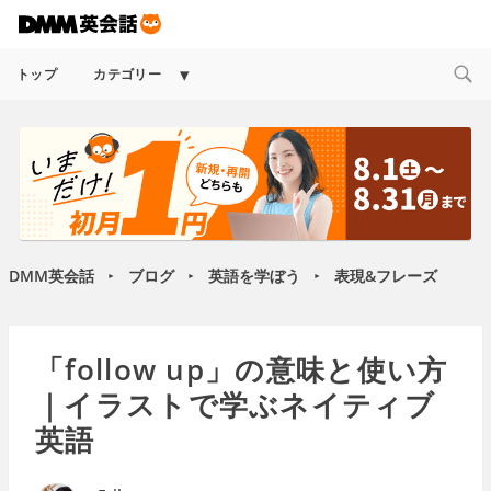
Expand
トップ
カテゴリー
child
menu
DMM英会話
ブログ
英語を学ぼう
表現&フレーズ
►
►
►
「follow up」の意味と使い方
｜イラストで学ぶネイティブ
英語