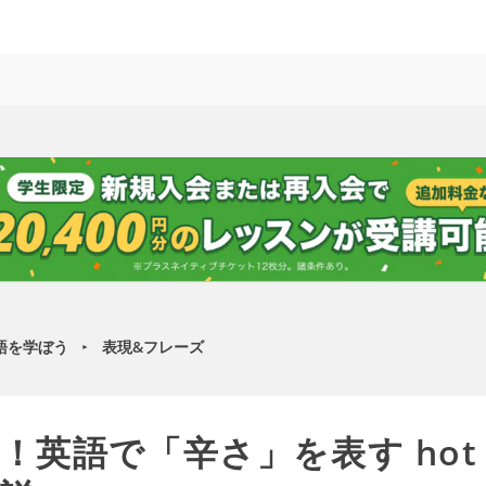
語を学ぼう
表現&フレーズ
►
英語で「辛さ」を表す hot と 