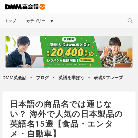
Expand
トップ
カテゴリー
child
menu
DMM英会話
ブログ
英語を学ぼう
表現&フレーズ
►
►
►
日本語の商品名では通じな
い？ 海外で人気の日本製品の
英語名15選【食品・エンタ
メ・自動車】