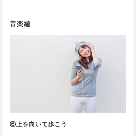
音楽編
⑥上を向いて歩こう