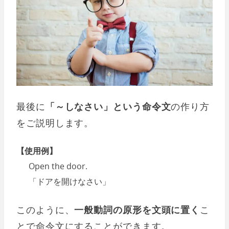
最後に
「～しなさい」という命令文
の作り方
をご説明します。
【使用例】
Open the door.
「ドアを開けなさい」
このように、
一般動詞の原形を文頭に置く
こ
とで命令文にすることができます。