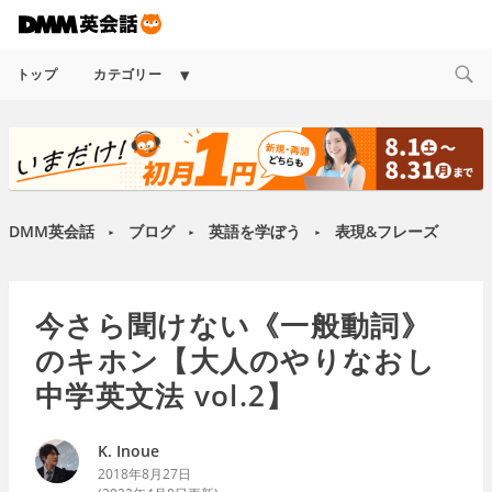
Expand
トップ
カテゴリー
child
menu
DMM英会話
ブログ
英語を学ぼう
表現&フレーズ
►
►
►
今さら聞けない《一般動詞》
のキホン【大人のやりなおし
中学英文法 vol.2】
K. Inoue
2018年8月27日