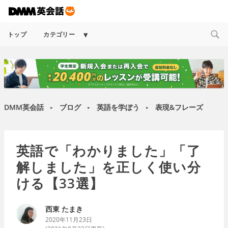
Expand
トップ
カテゴリー
child
menu
DMM英会話
ブログ
英語を学ぼう
表現&フレーズ
►
►
►
英語で「わかりました」「了
解しました」を正しく使い分
ける【33選】
西東 たまき
2020年11月23日