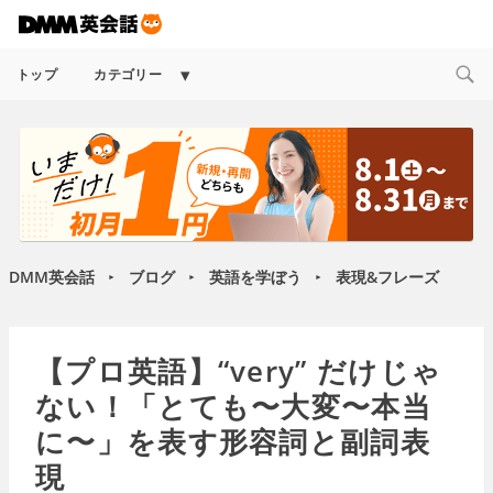
Expand
トップ
カテゴリー
child
menu
DMM英会話
ブログ
英語を学ぼう
表現&フレーズ
►
►
►
【プロ英語】“very” だけじゃ
ない！「とても〜大変〜本当
に〜」を表す形容詞と副詞表
現