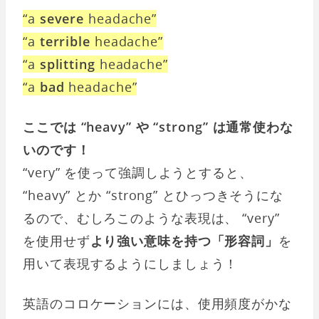
“a
severe
headache”
“a
terrible
headache”
“a
splitting
headache”
“a
bad
headache”
ここでは “heavy” や “strong” は通常使わな
いのです！
“very” を使って強調しようとすると、
“heavy” とか “strong” とひっつきそうにな
るので、むしろこのような表現は、 “very”
を使用せず
より強い意味を持つ「形容詞」
を
用いて表現するようにしましょう！
英語のコロケーションには、使用頻度がかな