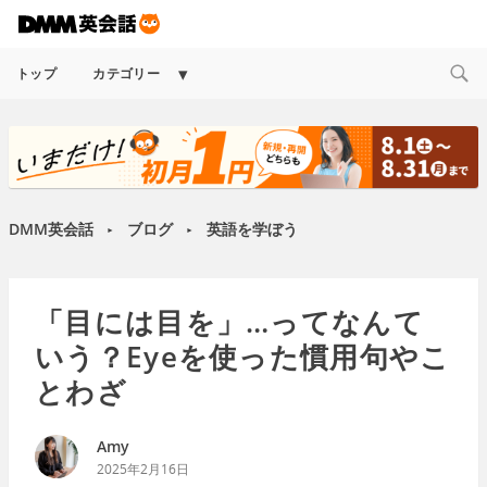
Expand
トップ
カテゴリー
child
menu
DMM英会話
ブログ
英語を学ぼう
►
►
「目には目を」…ってなんて
いう？Eyeを使った慣用句やこ
とわざ
Amy
2025年2月16日