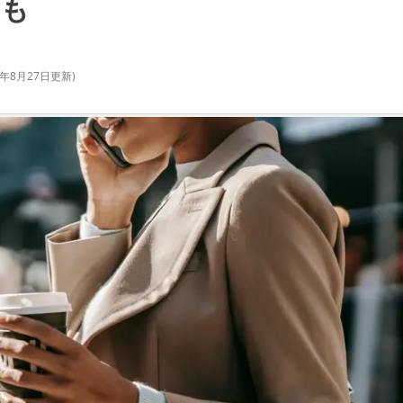
も
4年8月27日
更新)