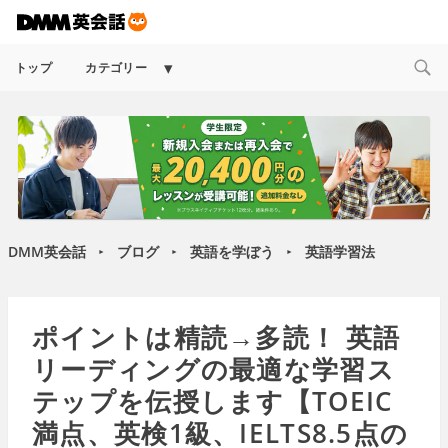
Expand
トップ
カテゴリー
child
menu
DMM英会話
ブログ
英語を学ぼう
英語学習法
►
►
►
ポイントは精読→多読！ 英語
リーディングの最適な学習ス
テップを伝授します【TOEIC
満点、英検1級、IELTS8.5点の