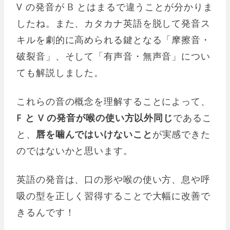
ー
V の発音が B とはまるで違うことが分かりま
したね。また、カタカナ英語を脱して発音ス
キルを劇的に高められる鍵となる「摩擦音・
破裂音」、そして「有声音・無声音」につい
ても解説しました。
これらの音の概念を理解することによって、
F と V の発音が喉の使い方以外同じ
であるこ
と、
唇を噛んではいけないこと
が実感できた
のではないかと思います。
英語の発音は、口の形や喉の使い方、息や呼
吸の型を正しく習得することで大幅に改善で
きるんです！