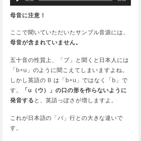
声
母音に注意！
プ
レ
ここで聞いていただいたサンプル音源には、
ー
母音が含まれていません。
ヤ
ー
五十音の性質上、「ブ」と聞くと日本人には
「b+u」のように聞こえてしまいますよね。
しかし英語の B は「b+u」ではなく「b」で
す。
「u（ウ）」の口の形を作らないように
発音する
と、英語っぽさが増しますよ。
これが日本語の「バ」行との大きな違いで
す。