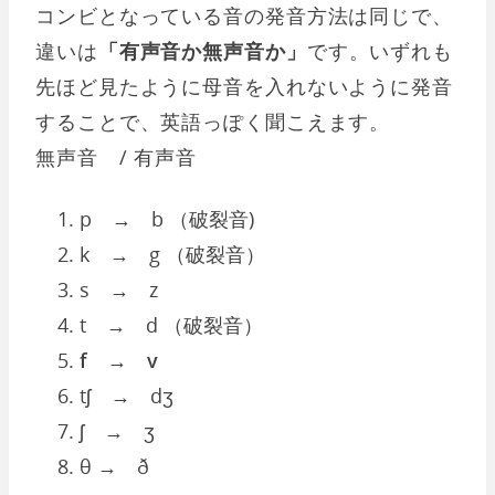
コンビとなっている音の発音方法は同じで、
違いは
「有声音か無声音か」
です。いずれも
先ほど見たように母音を入れないように発音
することで、英語っぽく聞こえます。
無声音 / 有声音
p → b （破裂音)
k → g （破裂音）
s → z
t → d （破裂音）
f → v
tʃ → dʒ
ʃ → ʒ
θ → ð