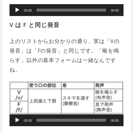
音
00:00
00:00
声
V は F と同じ発音
プ
レ
上のリストからお分かりの通り、実は「Vの
ー
発音」は「Fの発音」と同じです。「喉を鳴
ヤ
らす」以外の基本フォームは一緒なんです
ー
ね。
音
声
プ
レ
ー
00:00
00:00
ヤ