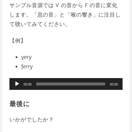
サンプル音源では V の音から F の音に変化
ー
します。「息の音」と「喉の響き」に注目し
て聴いてみてください。
【例】
v
ery
f
erry
音
00:00
00:00
声
プ
最後に
レ
ー
いかがでしたか？
ヤ