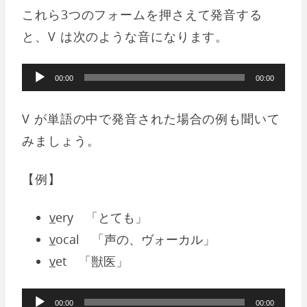
これら3つのフォームを押さえて発音する
と、V は次のような音になります。
音
00:00
00:00
声
プ
V が単語の中で発音された場合の例も聞いて
レ
みましょう。
ー
ヤ
【例】
ー
v
ery 「とても」
v
ocal 「声の、ヴォーカル」
v
et 「獣医」
音
00:00
00:00