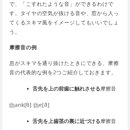
で、「こすれたような音」ができるわけで
す。タイヤの空気が抜ける音や、窓から入っ
てくるスキマ風をイメージしてもいいでしょ
う。
摩擦音の例
息がスキマを通り抜けたときにできる、摩擦
音の代表的な例を2つご紹介しておきます。
舌先を上の前歯に触れさせる
摩擦音
th
ank[θ]
th
e[ð]
舌先を上歯茎の裏に近づける
摩擦音