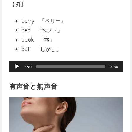
【例】
berry 「ベリー」
bed 「ベッド」
book 「本」
but 「しかし」
音
00:00
00:00
声
プ
有声音と無声音
レ
ー
ヤ
ー