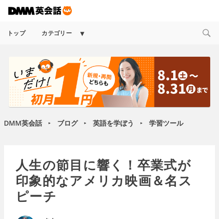
Expand
トップ
カテゴリー
child
menu
DMM英会話
ブログ
英語を学ぼう
学習ツール
►
►
►
人生の節目に響く！卒業式が
印象的なアメリカ映画＆名ス
ピーチ