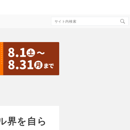
Search
for:
ル界を自ら