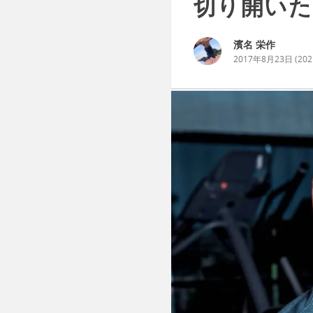
切り開いた
濱名 栄作
2017年8月23日
(
20