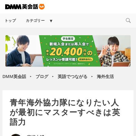
Expand
トップ
カテゴリー
child
menu
DMM英会話
ブログ
英語でつながる
海外生活
►
►
►
青年海外協力隊になりたい人
が最初にマスターすべきは英
語力