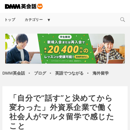
Expand
トップ
カテゴリー
child
menu
DMM英会話
ブログ
英語でつながる
海外留学
►
►
►
「自分で“話す”と決めてから
変わった」外資系企業で働く
社会人がマルタ留学で感じた
こと