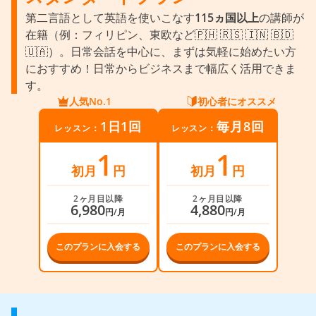
第二言語として英語を使いこなす
115ヵ国以上
の講師が
在籍（例：フィリピン、東欧など🇵🇭 🇷🇸 🇮🇳 🇧🇩
🇺🇦）。日常会話を中心に、まずは気軽に始めたい方
におすすめ！日常からビジネスまで幅広く活用できま
す。
人気No.1
初心者にオススメ
1日1回
毎月8回
レッスン：
レッスン：
1
1
初月
円
初月
円
2ヶ月目以降
2ヶ月目以降
6,980
4,880
円/月
円/月
このプランに入会する
このプランに入会する