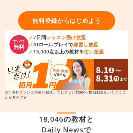
無料登録からはじめよう
7日間
レッスン受け放題
すべて
AIロールプレイで
練習し放題
無料
15,000点以上の教材を
使い放題
※1 有料プランご利用開始後、同じプラン契約を2度自動更新いただくこ
とが条件です
18,046の教材と
Daily Newsで