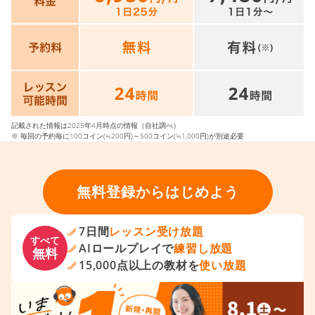
記載された情報は2025年4月時点の情報（自社調べ）
※ 毎回の予約毎に100コイン(≒200円)～500コイン(≒1,000円)が別途必要
無料登録からはじめよう
7日間
レッスン受け放題
すべて
AIロールプレイで
練習し放題
無料
15,000点以上の教材を
使い放題