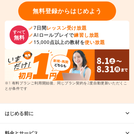
無料登録からはじめよう
7日間
レッスン受け放題
すべて
AIロールプレイで
練習し放題
無料
15,000点以上の教材を
使い放題
※1 有料プランご利用開始後、同じプラン契約を2度自動更新いただくこ
とが条件です
はじめる前に
料金とサービス