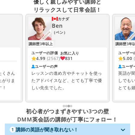
優しく親しみやすい講師と
リラックスして日常会話！
カナダ
Ben
（ベン）
講師歴3年以上
講師歴3年
ユーザーの評価
ユーザー
お気に入り
831
4.99
(2567)
5.00
ユーザーの声
ユーザ
たくさん
レッスンの進め方やチャットを使っ
英語が
上がりま
たアドバイスなど、とても丁寧で優
しでも
す！
しい先生でした。
とても
初心者がつまずきやすい3つの壁
DMM英会話の講師が丁寧にフォロー！
講師の英語が聞き取れない！
1