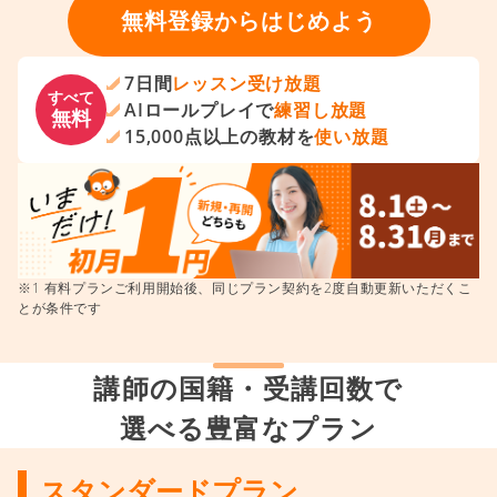
無料登録からはじめよう
7日間
レッスン受け放題
すべて
AIロールプレイで
練習し放題
無料
15,000点以上の教材を
使い放題
※1 有料プランご利用開始後、同じプラン契約を2度自動更新いただくこ
とが条件です
講師の国籍・受講回数で
選べる豊富なプラン
スタンダードプラン