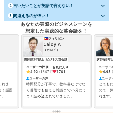
言いたいことが英語で言えない！
2
間違えるのが怖い！
3
あなたの実際のビジネスシーンを
想定した実践的な英会話を！
フィリピン
Caloy A
（カロイ）
講師歴3年以上
ビジネス英会話
講師歴3年
ユーザーの評価
ユーザー
お気に入り
1701
4.92
(16671)
4.95
ユーザーの声
ユーザ
くれま
時間配分が丁寧で、教科書だけでな
とても
なく話題
く普段でも使える雑談まで25分にう
ので、
す。
まく詰め込まれていました。
れます