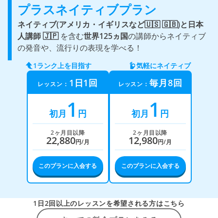
プラスネイティブプラン
ネイティブ(アメリカ・イギリスなど🇺🇸 🇬🇧)と
日本
人講師 🇯🇵
を含む
世界125ヵ国
の講師からネイティブ
の発音や、流行りの表現を学べる！
1ランク上を目指す
気軽にネイティブ
1日1回
毎月8回
レッスン：
レッスン：
1
1
初月
円
初月
円
2ヶ月目以降
2ヶ月目以降
22,880
12,980
円/月
円/月
このプランに入会する
このプランに入会する
1日2回以上のレッスンを希望される方はこちら