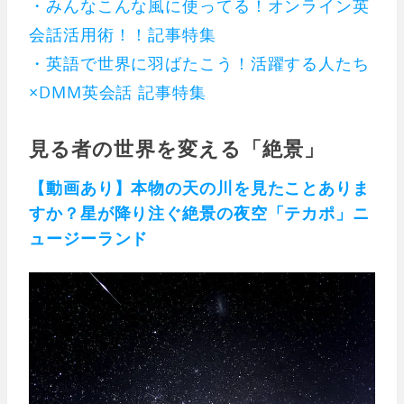
・みんなこんな風に使ってる！オンライン英
会話活用術！！記事特集
・英語で世界に羽ばたこう！活躍する人たち
×DMM英会話 記事特集
見る者の世界を変える「絶景」
【動画あり】本物の天の川を見たことありま
すか？星が降り注ぐ絶景の夜空「テカポ」ニ
ュージーランド