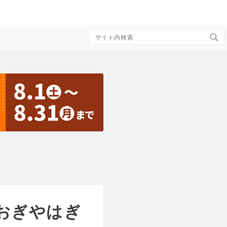
Search
for:
。おぎやはぎ