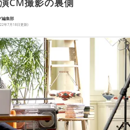
演CM撮影の裏側
グ編集部
022年7月18日
更新)