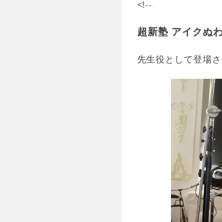
<!--
超新塾 アイクぬ
先生役として登場さ