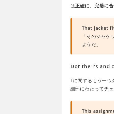
は
正確に、完璧に合
That jacket fi
「そのジャケ
ようだ」
Dot the i’s and c
Tに関するもう一つ
細部にわたってチェ
This assignme