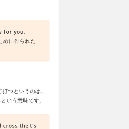
y for you.
ために作られた
で打つというのは、
る
という意味です。
 cross the t's