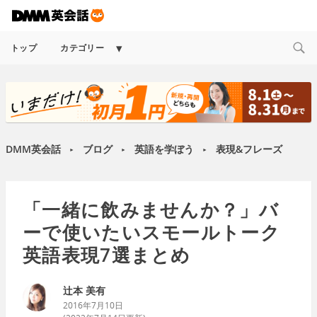
Expand
トップ
カテゴリー
child
menu
DMM英会話
ブログ
英語を学ぼう
表現&フレーズ
►
►
►
「一緒に飲みませんか？」バ
ーで使いたいスモールトーク
英語表現7選まとめ
辻本 美有
2016年7月10日