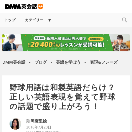
Expand
トップ
カテゴリー
child
menu
DMM英会話
ブログ
英語を学ぼう
表現&フレーズ
►
►
►
野球用語は和製英語だらけ？
正しい英語表現を覚えて野球
の話題で盛り上がろう！
則岡麻里絵
2018年7月20日