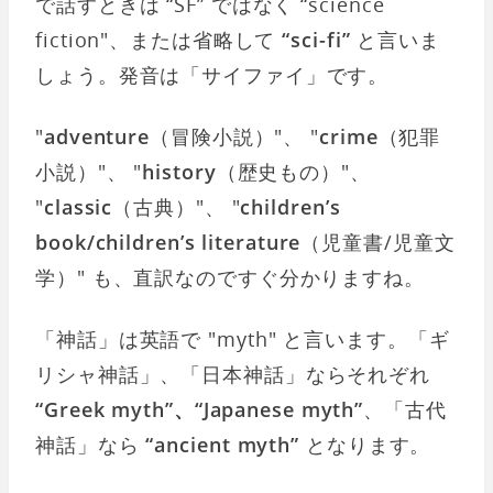
で話すときは “SF” ではなく “science
fiction"、または省略して
“sci-fi”
と言いま
しょう。発音は「サイファイ」です。
"
adventure
（冒険小説）"、 "
crime
（犯罪
小説）"、 "
history
（歴史もの）"、
"
classic
（古典）"、 "
children’s
book/children’s literature
（児童書/児童文
学）" も、直訳なのですぐ分かりますね。
「神話」は英語で "myth" と言います。「ギ
リシャ神話」、「日本神話」ならそれぞれ
“Greek myth”、“Japanese myth”
、「古代
神話」なら
“ancient myth”
となります。