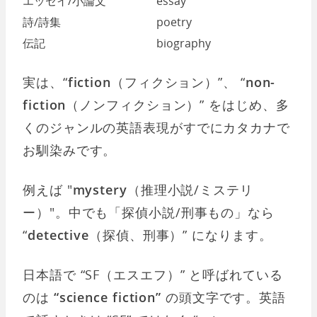
エッセイ/小論文
essay
詩/詩集
poetry
伝記
biography
実は、“
fiction
（フィクション）”、 “
non-
fiction
（ノンフィクション）” をはじめ、多
くのジャンルの英語表現がすでにカタカナで
お馴染みです。
例えば "
mystery
（推理小説/ミステリ
ー）"。中でも「探偵小説/刑事もの」なら
“
detective
（探偵、刑事）” になります。
日本語で “SF（エスエフ）” と呼ばれている
のは
“science fiction”
の頭文字です。英語