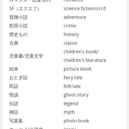
SF（エスエフ）
science fiction/sci-fi
冒険小説
adventure
犯罪小説
crime
歴史もの
history
古典
classic
children’s book/
児童書/児童文学
children’s literature
絵本
picture book
おとぎ話
fairy tale
民話
folk tale
怪談
ghost story
伝説
legend
神話
myth
写真集
photo book