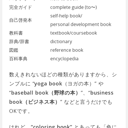
完全ガイド
complete guide (to〜)
self-help book/
自己啓発本
personal development book
教科書
textbook/coursebook
辞典/辞書
dictionary
図鑑
reference book
百科事典
encyclopedia
数えきれないほどの種類がありますから、シ
ンプルに “
yoga book
（ヨガの本）” や
“
baseball book（野球の本）
”、“
business
book（ビジネス本）
” などと言うだけでも
OKです。
けれど、
“coloring book”
とあっても「色に