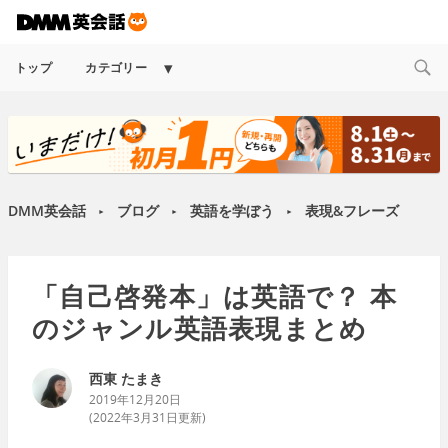
Expand
トップ
カテゴリー
child
menu
DMM英会話
ブログ
英語を学ぼう
表現&フレーズ
►
►
►
「自己啓発本」は英語で？ 本
のジャンル英語表現まとめ
西東 たまき
2019年12月20日
(
2022年3月31日
更新)