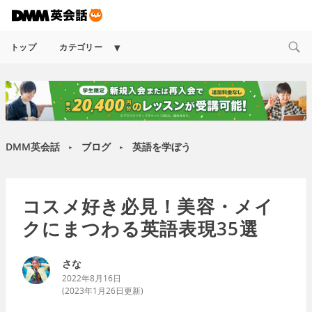
Expand
トップ
カテゴリー
child
menu
DMM英会話
ブログ
英語を学ぼう
►
►
コスメ好き必見！美容・メイ
クにまつわる英語表現35選
さな
2022年8月16日
(
2023年1月26日
更新)