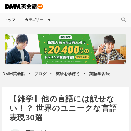
Expand
トップ
カテゴリー
child
menu
DMM英会話
ブログ
英語を学ぼう
英語学習法
►
►
►
【雑学】他の言語には訳せな
い！？ 世界のユニークな言語
表現30選