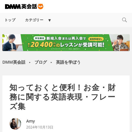
Expand
トップ
カテゴリー
child
menu
DMM英会話
ブログ
英語を学ぼう
►
►
知っておくと便利！お金・財
務に関する英語表現・フレー
ズ集
Amy
2024年10月13日