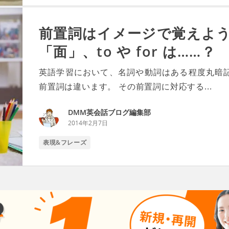
前置詞はイメージで覚えよう！ 
「面」、to や for は……？
英語学習において、名詞や動詞はある程度丸暗
前置詞は違います。 その前置詞に対応する...
DMM英会話ブログ編集部
2014年2月7日
表現&フレーズ