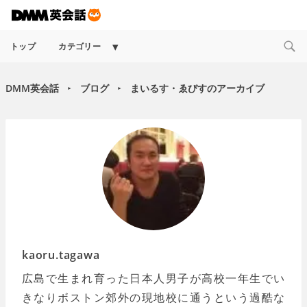
Expand
トップ
カテゴリー
child
menu
DMM英会話
ブログ
まいるす・ゑびすのアーカイブ
►
►
kaoru.tagawa
広島で生まれ育った日本人男子が高校一年生でい
きなりボストン郊外の現地校に通うという過酷な