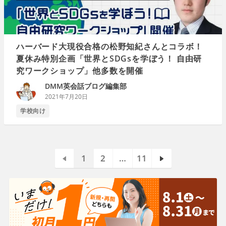
ハーバード大現役合格の松野知紀さんとコラボ！
夏休み特別企画「世界とSDGsを学ぼう！ 自由研
究ワークショップ」他多数を開催
DMM英会話ブログ編集部
2021年7月20日
学校向け
1
2
…
11