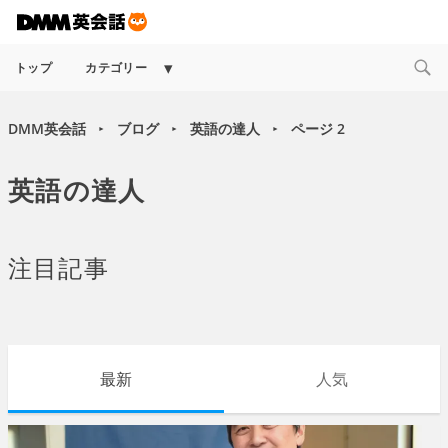
Expand
トップ
カテゴリー
child
menu
DMM英会話
ブログ
英語の達人
ページ 2
►
►
►
英語の達人
注目記事
最新
人気