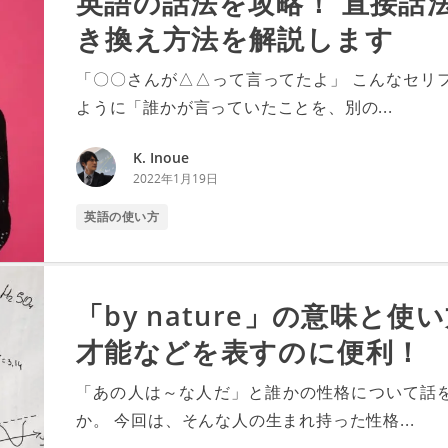
英語の話法を攻略！ 直接話
き換え方法を解説します
「〇〇さんが△△って言ってたよ」 こんなセリ
ように「誰かが言っていたことを、別の...
K. Inoue
2022年1月19日
英語の使い方
「by nature」の意味と
才能などを表すのに便利！
「あの人は～な人だ」と誰かの性格について話
か。 今回は、そんな人の生まれ持った性格...